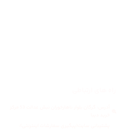
صفحه اصلی
زنانه
مردانه
بلاگ
درباره ما
راه های ارتباطی
آدرس: گرگان بلوار ناهارخوران نبش عدالت 53 مرکز
خرید دیبا
پشتیبانی سایت(پیگیری سفارشات اینترنتی):