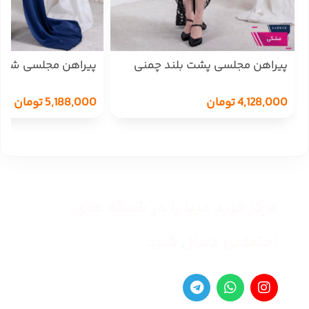
پیراهن مجلسی پشت بلند چمنی
پاپیون SERA BELLA
2462
4,128,000
تومان
5,188,000
تومان
مرکز خرید دیبا را در شبکه های
اجتماعی دنبال کنید