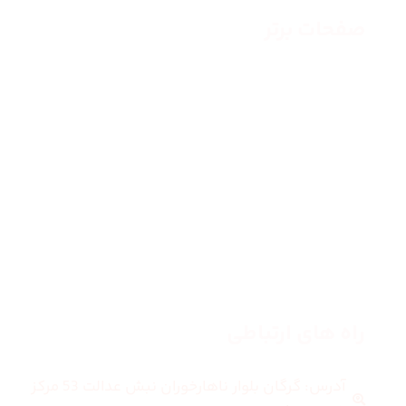
صفحات برتر
صفحه اصلی
زنانه
مردانه
بلاگ
درباره ما
راه های ارتباطی
آدرس: گرگان بلوار ناهارخوران نبش عدالت 53 مرکز