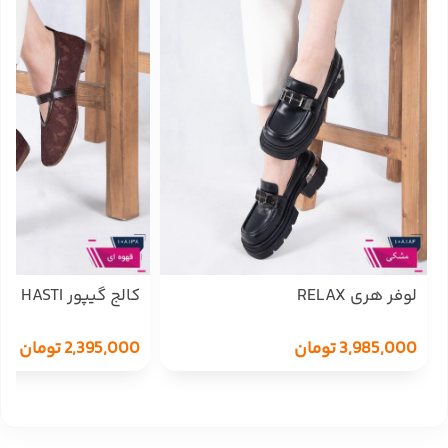
لوفر هری RELAX
کالج گیپور HASTI
3,985,000
تومان
2,395,000
تومان