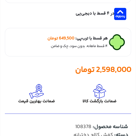
در ۴ قسط با دیجی‌پی
هر قسط با ترب‌پی:
649,500
تومان
۴ قسط ماهانه. بدون سود، چک و ضامن.
2,598,000
تومان
ضمانت بازگشت کالا
ضمانت بهترین قیمت
شناسه محصول:
108378
دسته:
کفش کالج دخترانه