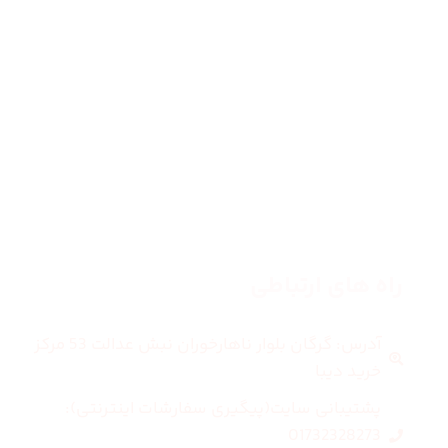
صفحه اصلی
زنانه
مردانه
بلاگ
درباره ما
راه های ارتباطی
آدرس: گرگان بلوار ناهارخوران نبش عدالت 53 مرکز
خرید دیبا
پشتیبانی سایت(پیگیری سفارشات اینترنتی):
01732328273