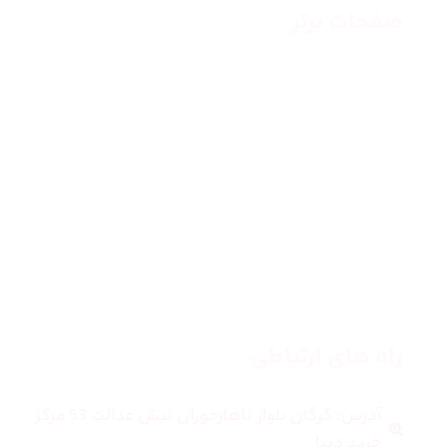
صفحات برتر
صفحه اصلی
زنانه
مردانه
بلاگ
درباره ما
راه های ارتباطی
آدرس: گرگان بلوار ناهارخوران نبش عدالت 53 مرکز
خرید دیبا