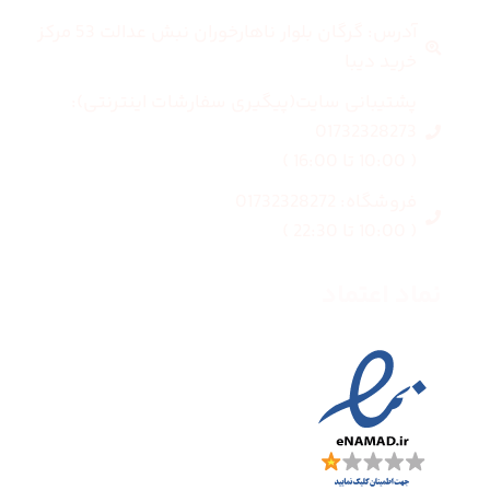
آدرس: گرگان بلوار ناهارخوران نبش عدالت 53 مرکز
خرید دیبا
پشتیبانی سایت(پیگیری سفارشات اینترنتی):
01732328273
( 10:00 تا 16:00 )
فروشگاه: 01732328272
( 10:00 تا 22:30 )
نماد اعتماد