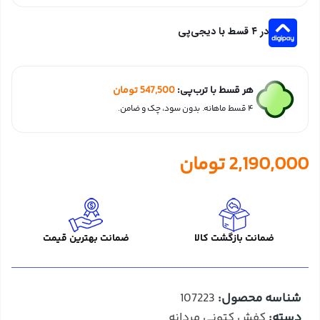
در ۴ قسط با دیجی‌پی
هر قسط با ترب‌پی:
547,500
تومان
۴ قسط ماهانه. بدون سود، چک و ضامن.
2,190,000
تومان
ضمانت بازگشت کالا
ضمانت بهترین قیمت
شناسه محصول:
107223
دسته:
کفش کتونی مردانه