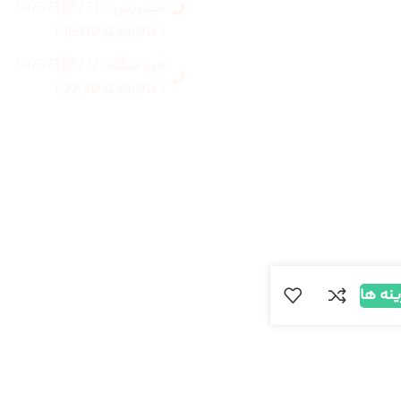
اینترنتی): 01732328273
مردانه
( 10:00 تا 16:00 )
فروشگاه: 01732328272
بلاگ
( 10:00 تا 22:30 )
درباره ما
ینه ها