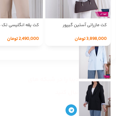
کت مازراتی آستین گیپور
کت یقه انگلیسی تک 
BENITA
نماBENITA
3,898,000
تومان
2,490,000
تومان
مرکز خرید دیبا را در شبکه های
اجتماعی دنبال کنید