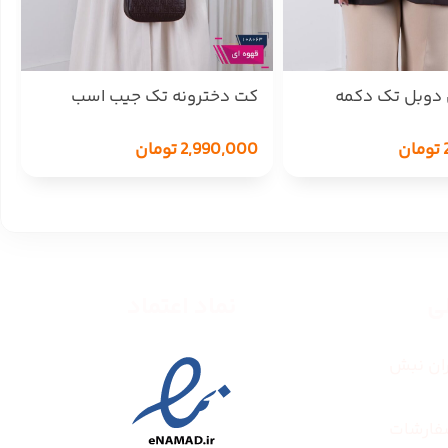
دوبل تک دکمه
کت دخترونه تک جیب اسب
MALAKE
تومان
2,990,000
تومان
طی
نماد اعتماد
ران نبش
فارشات