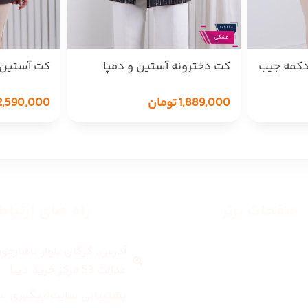
دکمه جیب
کت دخترونه آستین و دمپا
کت آستین 
نگین CALIN
BENITA
1,889,000
تومان
2,590,000
صفحات برتر
راه های ارتبا
آدرس: گرگان بلوار ناهارخو
صفحه اصلی
عدالت 53 مرکز خرید دیبا
زنانه
پشتیبانی سایت(پیگیری س