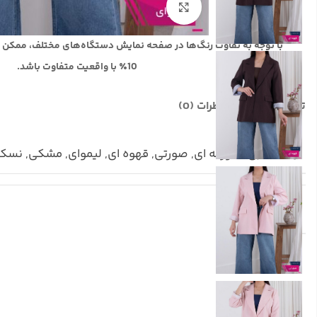
بزرگنمایی تصویر
با توجه به تفاوت رنگ‌ها در صفحه نمایش دستگاه‌های مختلف، ممکن 
10٪ با واقعیت متفاوت باشد.
توضیحات تکمیلی
نظرات (0)
رنگ
آبی
,
سورمه ای
,
صورتی
,
قهوه ای
,
لیموای
,
مشکی
,
نسکا
سایز
فری