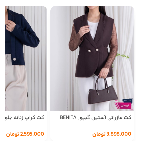
کت مازراتی آستین گیپور BENITA
کت کراپ زنانه جلو دکمه A
3,898,000
تومان
2,595,000
تومان