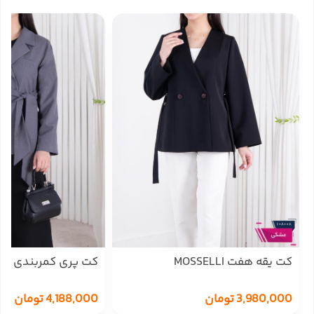
کت یقه هفت MOSSELLI
کت پری کمربندی MOSSELLI
3,980,000
تومان
4,188,000
تومان