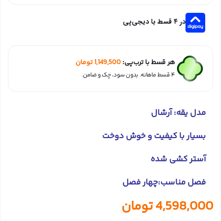
در ۴ قسط با دیجی‌پی
هر قسط با ترب‌پی:
1,149,500
تومان
۴ قسط ماهانه. بدون سود، چک و ضامن.
مدل یقه: آرشال
بسیار با کیفیت و خوش دوخت
آستر کشی شده
فصل مناسب:چهار فصل
4,598,000
تومان