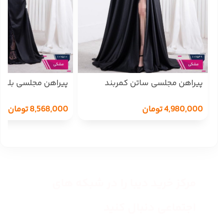
پیراهن مجلسی ساتن کمربند
پیراهن مجلسی بلند
سنگدوزیNAFIS DREES
دانتل LIAN
4,980,000
تومان
8,568,000
تومان
مرکز خرید دیبا را در شبکه های
اجتماعی دنبال کنید