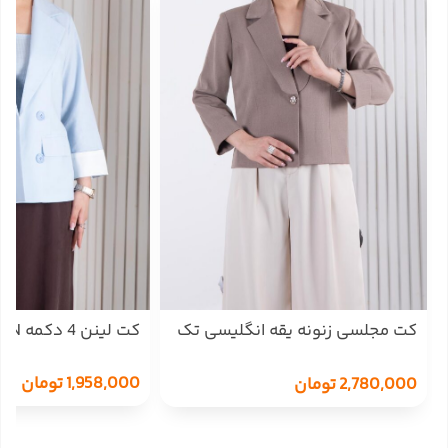
کت مجلسی زنونه یقه انگلیسی تک
کت لینن 4 دکمه JANAN
دکمه TAFFETA
1,958,000
تومان
2,780,000
تومان