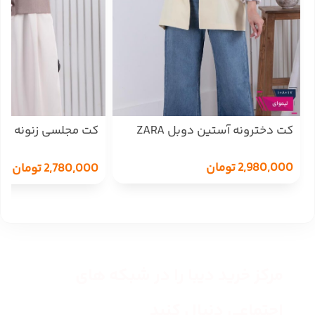
کت دخترونه آستین دوبل ZARA
کت مجلسی زنونه یق
دکمه TAFFETA
2,980,000
تومان
2,780,000
تومان
مرکز خرید دیبا را در شبکه های
اجتماعی دنبال کنید