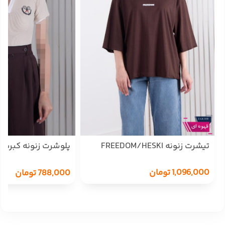
تیشرت زنونه FREEDOM/HESKI
پلوشرت زنونه کبریت
YALINMDE
1,096,000
تومان
788,000
تومان