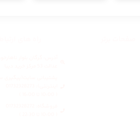
صفحات برتر
راه های ارتبا
آدرس: گرگان بلوار ناهارخو
صفحه اصلی
عدالت 53 مرکز خرید دیبا
زنانه
پشتیبانی سایت(پیگیری س
اینترنتی): 01732328273
مردانه
( 10:00 تا 16:00 )
فروشگاه: 01732328272
بلاگ
( 10:00 تا 22:30 )
درباره ما