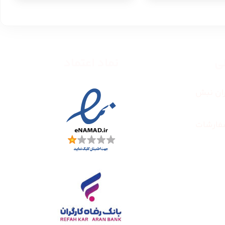
طی
نماد اعتماد
ران نبش
فارشات