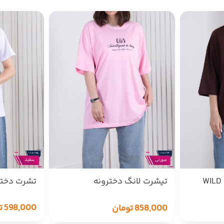
تیشرت لانگ دخترونه
تشرت دختر
UNIVERSITY
598,000
ت
858,000
تومان