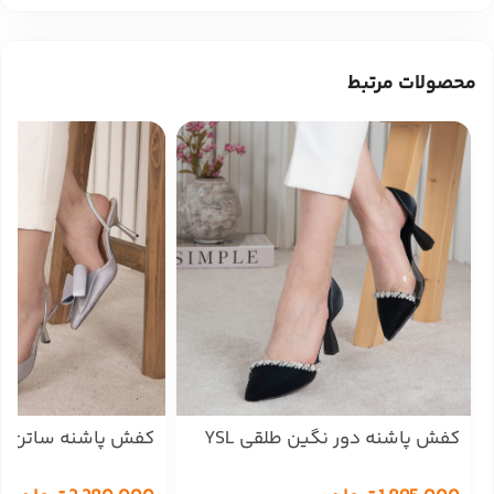
محصولات مرتبط
کفش پاشنه دور نگین طلقی YSL
کفش پاشنه ساتن پاپیو