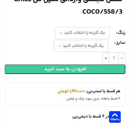
COCO/558/3
رنگ
سایز
افزودن به سبد خرید
هر قسط با اسنپ‌پی:
1,420,000
تومان
۴ قسط ماهانه. بدون سود، چک و ضامن.
در ۴ قسط با دیجی‌پی