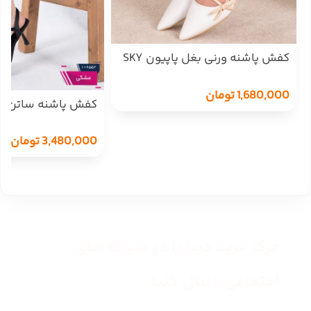
کفش پاشنه ورنی بغل پاپیون SKY
LADY
1,680,000
تومان
کفش پاشنه ساتن رکا
3,480,000
تومان
مرکز خرید دیبا را در شبکه های
اجتماعی دنبال کنید