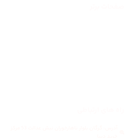
صفحات برتر
صفحه اصلی
زنانه
مردانه
بلاگ
درباره ما
راه های ارتباطی
آدرس: گرگان بلوار ناهارخوران نبش عدالت 53 مرکز
خرید دیبا