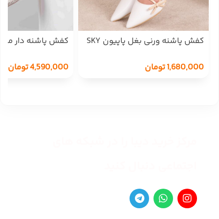
کفش پاشنه ورنی بغل پاپیون SKY
535/1
LADY
1,680,000
تومان
4,590,000
تومان
مرکز خرید دیبا را در شبکه های
اجتماعی دنبال کنید