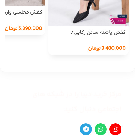
COCO/658/6
5,390,000
تومان
کفش پاشنه ساتن رکابی v
3,480,000
تومان
مرکز خرید دیبا را در شبکه های
اجتماعی دنبال کنید