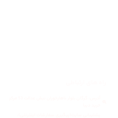
صفحه اصلی
زنانه
مردانه
بلاگ
درباره ما
راه های ارتباطی
آدرس: گرگان بلوار ناهارخوران نبش عدالت 53 مرکز
خرید دیبا
پشتیبانی سایت(پیگیری سفارشات اینترنتی):