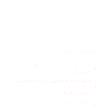
مردانه
بلاگ
درباره ما
راه های ارتباطی
آدرس: گرگان بلوار ناهارخوران نبش عدالت 53 مرکز
خرید دیبا
پشتیبانی سایت(پیگیری سفارشات اینترنتی):
01732328273
( 10:00 تا 16:00 )
فروشگاه: 01732328272