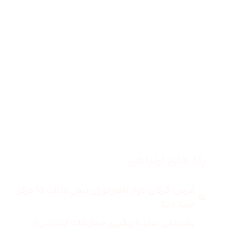
صفحه اصلی
زنانه
مردانه
بلاگ
درباره ما
راه های ارتباطی
آدرس: گرگان بلوار ناهارخوران نبش عدالت 53 مرکز
خرید دیبا
پشتیبانی سایت(پیگیری سفارشات اینترنتی):