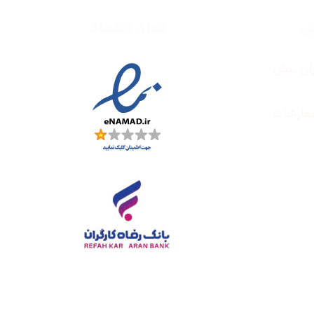
طی
نماد اعتماد
ران نبش
فارشات