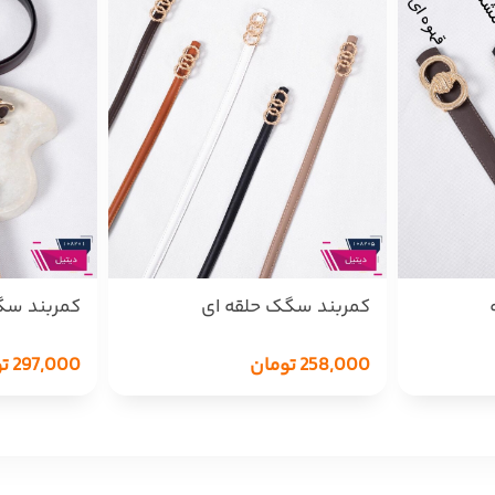
کمربند سگک حلقه ای
کمربند سگک N
258,000
تومان
297,000
ت