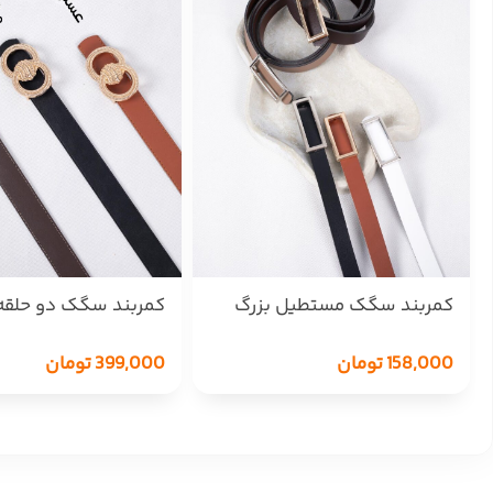
کمربند سگک مستطیل بزرگ
کمربند سگک دو حلقه
158,000
تومان
399,000
تومان