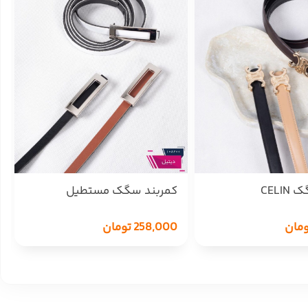
CELI
کمربند سگک مستطیل
ومان
258,000
تومان