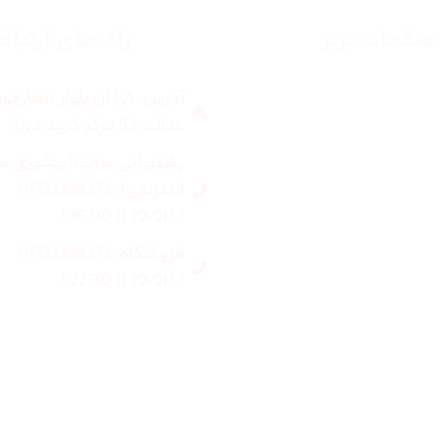
صفحات برتر
راه های ارتبا
آدرس: گرگان بلوار ناهارخو
صفحه اصلی
عدالت 53 مرکز خرید دیبا
زنانه
پشتیبانی سایت(پیگیری س
اینترنتی): 01732328273
مردانه
( 10:00 تا 16:00 )
فروشگاه: 01732328272
بلاگ
( 10:00 تا 22:30 )
درباره ما