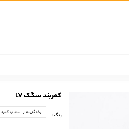
کمربند سگک LV
رنگ