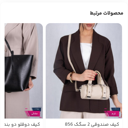
محصولات مرتبط
کیف صندوقی 2 سگک 856
کیف دوقلو دو بند 625