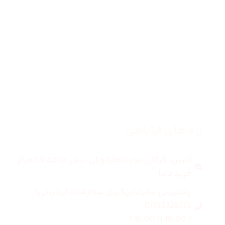
زنانه
مردانه
بلاگ
درباره ما
راه های ارتباطی
آدرس: گرگان بلوار ناهارخوران نبش عدالت 53 مرکز
خرید دیبا
پشتیبانی سایت(پیگیری سفارشات اینترنتی):
01732328273
( 10:00 تا 16:00 )