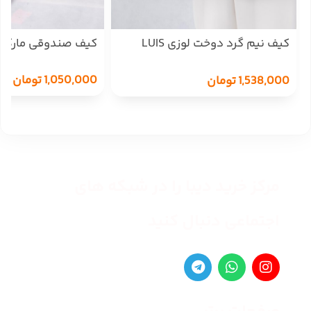
کیف نیم گرد دوخت لوزی LUIS
کیف صندوقی مارک 857
VUITON 1283
1,050,000
تومان
1,538,000
تومان
مرکز خرید دیبا را در شبکه های
اجتماعی دنبال کنید