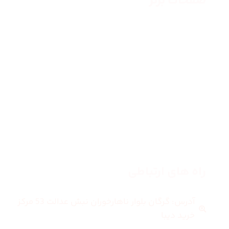
صفحات برتر
صفحه اصلی
زنانه
مردانه
بلاگ
درباره ما
راه های ارتباطی
آدرس: گرگان بلوار ناهارخوران نبش عدالت 53 مرکز
خرید دیبا