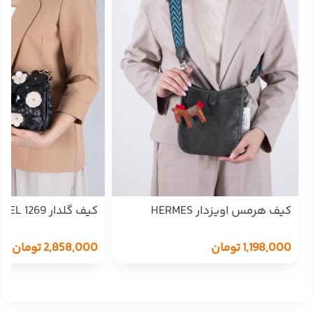
کیف هرمس اویزدار HERMES
کیف گلدار CHANEL 1269
1,198,000
تومان
2,858,000
تومان