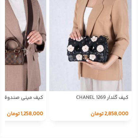
کیف گلدار CHANEL 1269
کیف مینی صندوقی مار
2,858,000
تومان
1,258,000
تومان