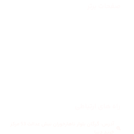
صفحات برتر
صفحه اصلی
زنانه
مردانه
بلاگ
درباره ما
راه های ارتباطی
آدرس: گرگان بلوار ناهارخوران نبش عدالت 53 مرکز
خرید دیبا