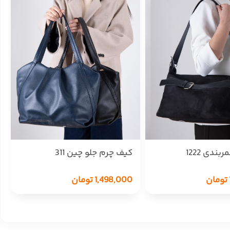
ندی 1222
کیف چرم جلو چین 311
تومان
1,498,000
تومان