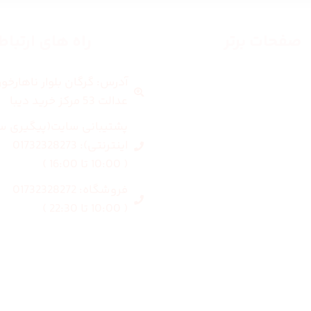
صفحات برتر
راه های ارتبا
آدرس: گرگان بلوار ناهارخو
صفحه اصلی
عدالت 53 مرکز خرید دیبا
زنانه
پشتیبانی سایت(پیگیری س
اینترنتی): 01732328273
مردانه
( 10:00 تا 16:00 )
فروشگاه: 01732328272
بلاگ
( 10:00 تا 22:30 )
درباره ما