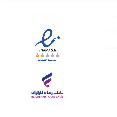
طی
نماد اعتماد
ران نبش
فارشات