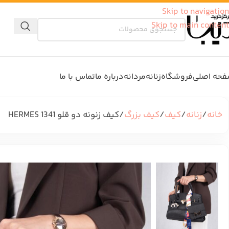
Skip to navigation
Skip to main content
حه اصلی
فروشگاه
زنانه
مردانه
درباره ما
تماس با ما
خانه
زنانه
کیف
کیف بزرگ
کیف زنونه دو قلو HERMES 1341