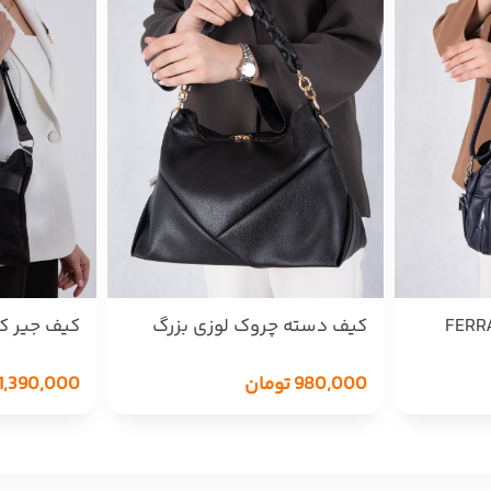
FERRAGAMO
کیف دسته چروک لوزی بزرگ
کیف جیر کمرب
875
1,390,000
980,000
تومان