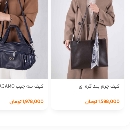
کیف چرم بند گره ای
کیف سه جیب 
585
CHRISTIAN 0895/832
1,598,000
تومان
1,978,000
تومان