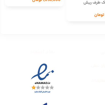
1,098,000
تومان
یک طرف ریش
تومان
طی
نماد اعتماد
ران نبش
فارشات