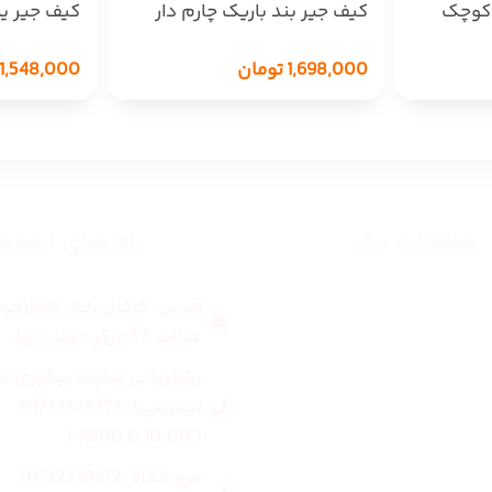
 کوچک
کیف جیر بند باریک چارم دار
کیف جیر 
1243
1,548,000
1,698,000
تومان
صفحات برتر
راه های ارتبا
آدرس: گرگان بلوار ناهارخو
صفحه اصلی
عدالت 53 مرکز خرید دیبا
زنانه
پشتیبانی سایت(پیگیری س
اینترنتی): 01732328273
مردانه
( 10:00 تا 16:00 )
فروشگاه: 01732328272
بلاگ