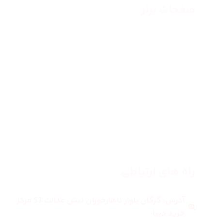
صفحات برتر
صفحه اصلی
زنانه
مردانه
بلاگ
درباره ما
راه های ارتباطی
آدرس: گرگان بلوار ناهارخوران نبش عدالت 53 مرکز
خرید دیبا