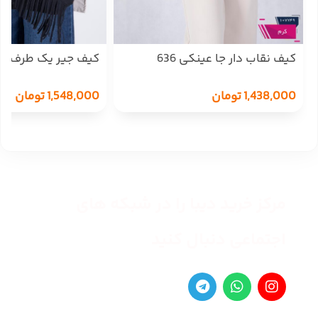
کیف نقاب دار جا عینکی 636
کیف جیر یک طرف ر
1,438,000
تومان
1,548,000
تومان
مرکز خرید دیبا را در شبکه های
اجتماعی دنبال کنید