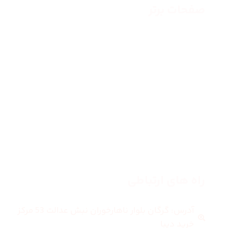
صفحات برتر
صفحه اصلی
زنانه
مردانه
بلاگ
درباره ما
راه های ارتباطی
آدرس: گرگان بلوار ناهارخوران نبش عدالت 53 مرکز
خرید دیبا