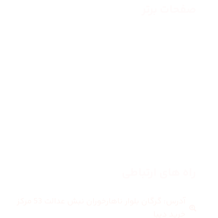
صفحات برتر
صفحه اصلی
زنانه
مردانه
بلاگ
درباره ما
راه های ارتباطی
آدرس: گرگان بلوار ناهارخوران نبش عدالت 53 مرکز
خرید دیبا