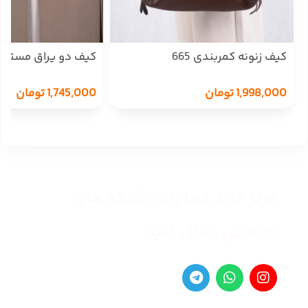
کیف زنونه کمربندی 665
کیف دو یراق مستطیل 
1,998,000
تومان
1,745,000
تومان
مرکز خرید دیبا را در شبکه های
اجتماعی دنبال کنید