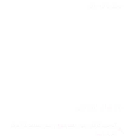
صفحات برتر
صفحه اصلی
زنانه
مردانه
بلاگ
درباره ما
راه های ارتباطی
آدرس: گرگان بلوار ناهارخوران نبش عدالت 53 مرکز
خرید دیبا