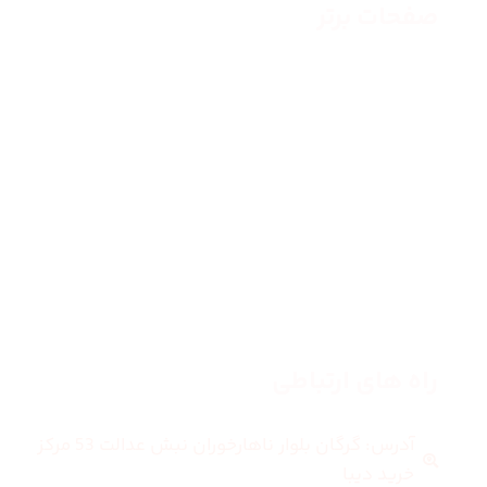
صفحات برتر
صفحه اصلی
زنانه
مردانه
بلاگ
درباره ما
راه های ارتباطی
آدرس: گرگان بلوار ناهارخوران نبش عدالت 53 مرکز
خرید دیبا