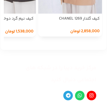
کیف گلدار CHANEL 1269
VUITON 1283
2,858,000
تومان
1,538,000
تومان
مرکز خرید دیبا را در شبکه های
اجتماعی دنبال کنید