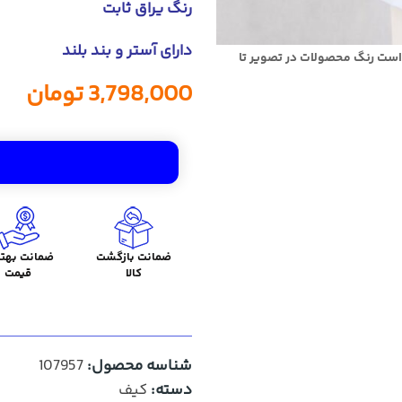
رنگ یراق ثابت
دارای آستر و بند بلند
است رنگ محصولات در تصویر تا
3,798,000
تومان
ضمانت بازگشت
ضمانت بهتر
کالا
قیمت
شناسه محصول:
107957
دسته:
کیف