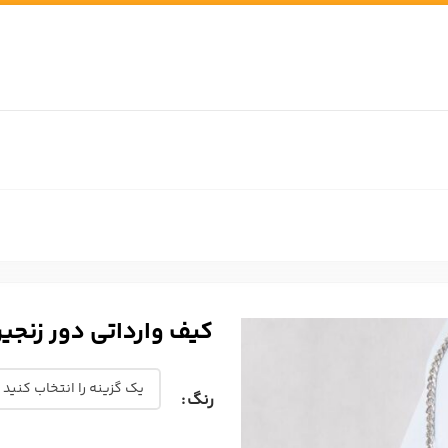
کیف وارداتی دور زنجیر XIN/B 152
رنگ