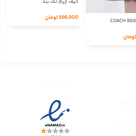
کیف چرم تک بند
568,000
تومان
تومان
طی
نماد اعتماد
ران نبش
فارشات