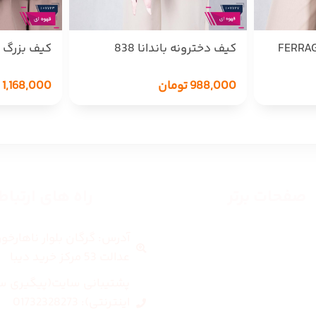
کیف دخترونه باندانا 838
کیف بزرگ COACH 860
988,000
تومان
1,168,000
صفحات برتر
راه های ارتبا
آدرس: گرگان بلوار ناهارخو
صفحه اصلی
عدالت 53 مرکز خرید دیبا
زنانه
پشتیبانی سایت(پیگیری س
اینترنتی): 01732328273
مردانه