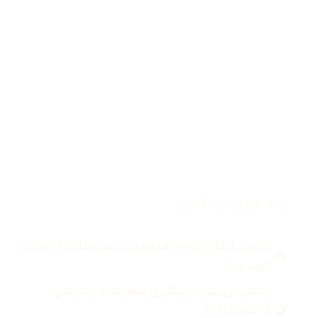
صفحه اصلی
زنانه
مردانه
بلاگ
درباره ما
راه های ارتباطی
آدرس: گرگان بلوار ناهارخوران نبش عدالت 53 مرکز
خرید دیبا
پشتیبانی سایت(پیگیری سفارشات اینترنتی):
01732328273