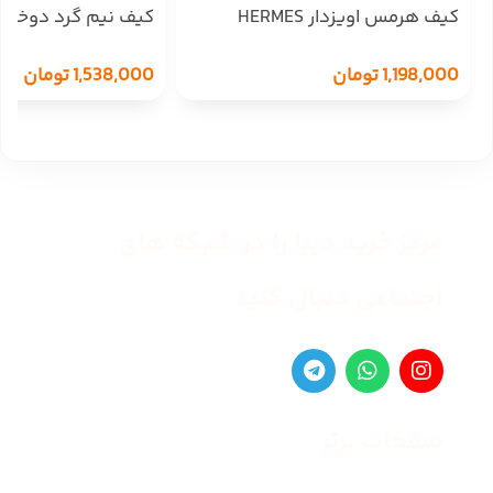
کیف هرمس اویزدار HERMES
VUITON 1283
1,198,000
تومان
1,538,000
تومان
مرکز خرید دیبا را در شبکه های
اجتماعی دنبال کنید
صفحات برتر