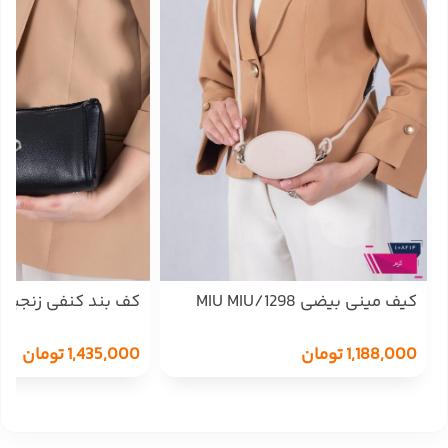
کیف مینی بیضی MIU MIU/1298
کف بند کنفی زنجیردار 7
1,188,000
تومان
1,435,000
تومان