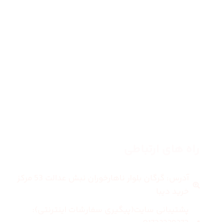
صفحه اصلی
زنانه
مردانه
بلاگ
درباره ما
راه های ارتباطی
آدرس: گرگان بلوار ناهارخوران نبش عدالت 53 مرکز
خرید دیبا
پشتیبانی سایت(پیگیری سفارشات اینترنتی):