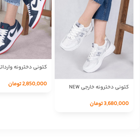
SHOES/2970
2,850,000
تومان
کتونی دخترونه خارجی NEW
BALANCE 530 -2175/12359
3,680,000
تومان