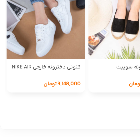
ونه سوییت
کتونی دخترونه خارجی NIKE AIR
5178
ومان
3,148,000
تومان