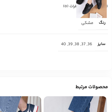
توضیحات تکمیلی
نظرات (0)
رنگ
مشکی
سایز
36
,
37
,
38
,
39
,
40
محصولات مرتبط