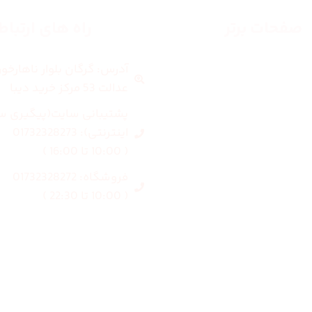
صفحات برتر
راه های ارتبا
آدرس: گرگان بلوار ناهارخو
صفحه اصلی
عدالت 53 مرکز خرید دیبا
زنانه
پشتیبانی سایت(پیگیری س
اینترنتی): 01732328273
مردانه
( 10:00 تا 16:00 )
فروشگاه: 01732328272
بلاگ
( 10:00 تا 22:30 )
درباره ما