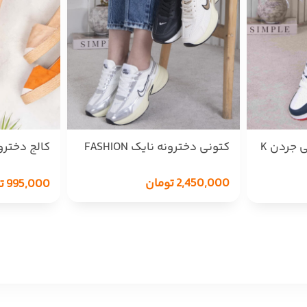
کتونی دخترونه وارداتی جردن K
کتونی دخترونه نایک FASHION
کالج دختر
لژدارکنفیPINK
2,450,000
تومان
995,000
ت