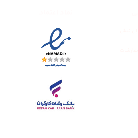
طی
نماد اعتماد
ران نبش
فارشات