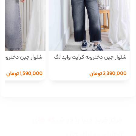
شلوار جین دخترونه کراپت واید لگ
شلوار جین دخترونه
THREE JEANS 19079
THREE JEANS 19148
2,390,000
تومان
1,590,000
تومان
مرکز خرید دیبا را در شبکه های
اجتماعی دنبال کنید