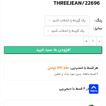
THREEJEAN/22696
رنگ
سایز
افزودن به سبد خرید
هر قسط با اسنپ‌پی:
623,750
تومان
۴ قسط ماهانه. بدون سود، چک و ضامن.
در ۴ قسط با دیجی‌پی