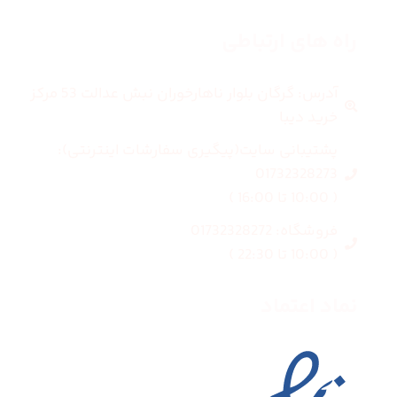
راه های ارتباطی
آدرس: گرگان بلوار ناهارخوران نبش عدالت 53 مرکز
خرید دیبا
پشتیبانی سایت(پیگیری سفارشات اینترنتی):
01732328273
( 10:00 تا 16:00 )
فروشگاه: 01732328272
( 10:00 تا 22:30 )
نماد اعتماد