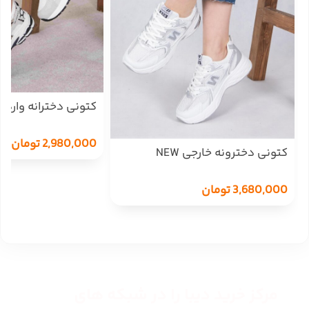
1909
2,980,000
تومان
کتونی دخترونه خارجی NEW
BALANCE 530 -2175/12359
3,680,000
تومان
مرکز خرید دیبا را در شبکه های