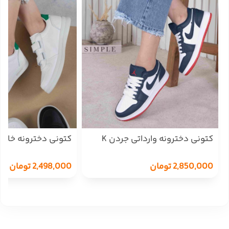
کتونی دخترونه وارداتی جردن K
SHOES
SHOES/2970
2,850,000
تومان
2,498,000
تومان