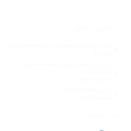
درباره ما
راه های ارتباطی
آدرس: گرگان بلوار ناهارخوران نبش عدالت 53 مرکز
خرید دیبا
پشتیبانی سایت(پیگیری سفارشات اینترنتی):
01732328273
( 10:00 تا 16:00 )
فروشگاه: 01732328272
( 10:00 تا 22:30 )
نماد اعتماد