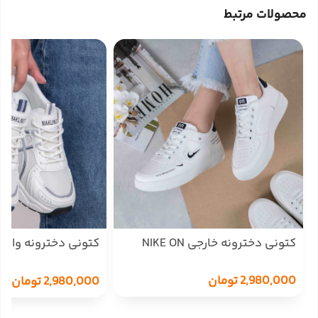
محصولات مرتبط
کتونی دخترونه خارجی NIKE ON
کتونی دخترونه واردا
MAKLINIT/PEL/235
2,980,000
تومان
2,980,000
تومان