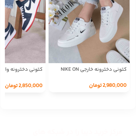
کتونی دخترونه خارجی NIKE ON
SHOES/2970
2,980,000
تومان
2,850,000
تومان
مرکز خرید دیبا را در شبکه های