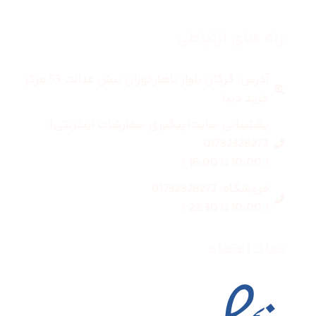
راه های ارتباطی
آدرس: گرگان بلوار ناهارخوران نبش عدالت 53 مرکز
خرید دیبا
پشتیبانی سایت(پیگیری سفارشات اینترنتی):
01732328273
( 10:00 تا 16:00 )
فروشگاه: 01732328272
( 10:00 تا 22:30 )
نماد اعتماد