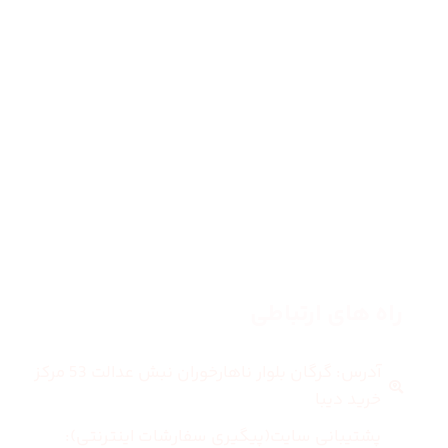
صفحه اصلی
زنانه
مردانه
بلاگ
درباره ما
راه های ارتباطی
آدرس: گرگان بلوار ناهارخوران نبش عدالت 53 مرکز
خرید دیبا
پشتیبانی سایت(پیگیری سفارشات اینترنتی):