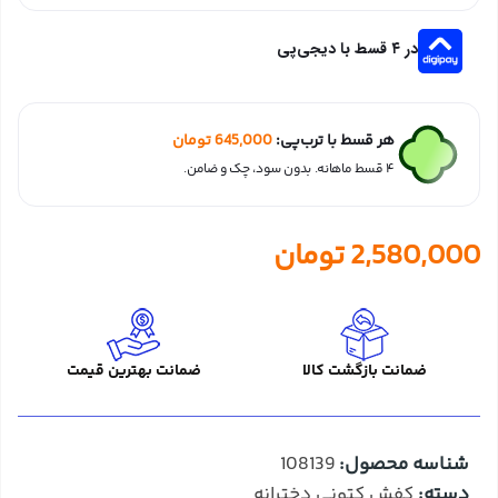
در ۴ قسط با دیجی‌پی
هر قسط با ترب‌پی:
645,000
تومان
۴ قسط ماهانه. بدون سود، چک و ضامن.
2,580,000
تومان
ضمانت بازگشت کالا
ضمانت بهترین قیمت
شناسه محصول:
108139
دسته:
کفش کتونی دخترانه