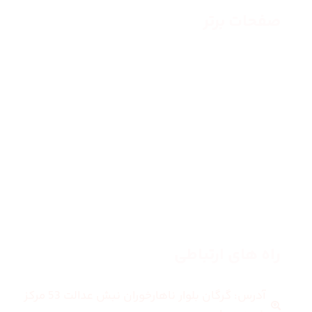
صفحات برتر
صفحه اصلی
زنانه
مردانه
بلاگ
درباره ما
راه های ارتباطی
آدرس: گرگان بلوار ناهارخوران نبش عدالت 53 مرکز