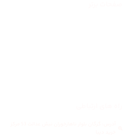
صفحات برتر
صفحه اصلی
زنانه
مردانه
بلاگ
درباره ما
راه های ارتباطی
آدرس: گرگان بلوار ناهارخوران نبش عدالت 53 مرکز
خرید دیبا